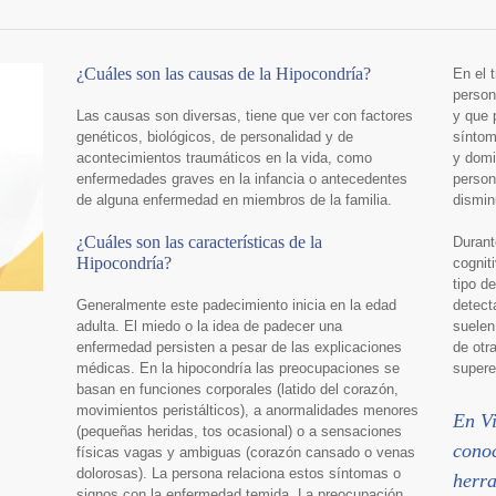
¿Cuáles son las causas de la Hipocondría?
En el 
person
Las causas son diversas, tiene que ver con factores
y que 
genéticos, biológicos, de personalidad y de
síntom
acontecimientos traumáticos en la vida, como
y domi
enfermedades graves en la infancia o antecedentes
person
de alguna enfermedad en miembros de la familia.
dismin
¿Cuáles son las características de la
Durant
Hipocondría?
cognit
tipo de
Generalmente este padecimiento inicia en la edad
detect
adulta. El miedo o la idea de padecer una
suelen
enfermedad persisten a pesar de las explicaciones
de otr
médicas. En la hipocondría las preocupaciones se
supere
basan en funciones corporales (latido del corazón,
movimientos peristálticos), a anormalidades menores
En Vi
(pequeñas heridas, tos ocasional) o a sensaciones
conoc
físicas vagas y ambiguas (corazón cansado o venas
dolorosas). La persona relaciona estos síntomas o
herra
signos con la enfermedad temida. La preocupación