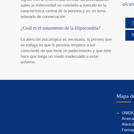
alcan
sobre la enfermedad se convierte a menudo en la
característica central de la persona y es un tema
reiterado de conversación.
¿Cuál es el tratamiento de la Hipocondría?
La atención psicológica es necesaria, lo primero que
se trabaja es que la persona empiece a ser
consciente de que tiene un padecimiento y que éste
hace que tenga un miedo inadecuado a estar
enfermo.
Mapa de
UNIDA
Acerca
Atenci
Formac