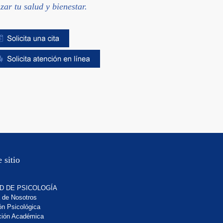
zar tu salud y bienestar.
 sitio
D DE PSICOLOGÍA
 de Nosotros
ón Psicológica
ión Académica